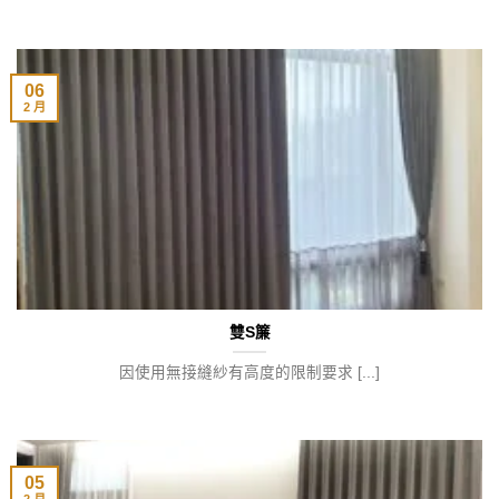
06
2 月
雙S簾
因使用無接縫紗有高度的限制要求 [...]
05
2 月