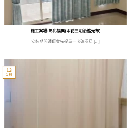
施工案場:彰化福興(印花三明治遮光布)
安裝期間師傅會先複量一次確認尺 [...]
13
1 月