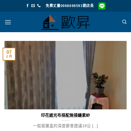
Skip
免費丈量0968698593劉店長
to
content
07
2 月
印花遮光布搭配無接縫素紗
一般窗簾盒的深度都會建議18公 [...]