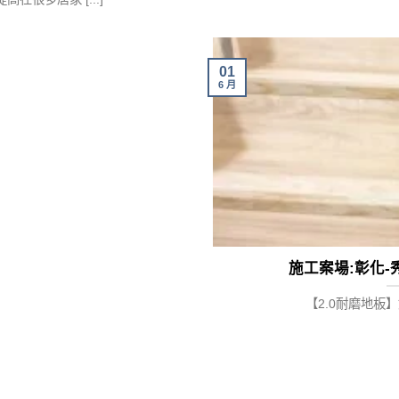
01
6 月
施工案場:彰化-秀
【2.0耐磨地板】如