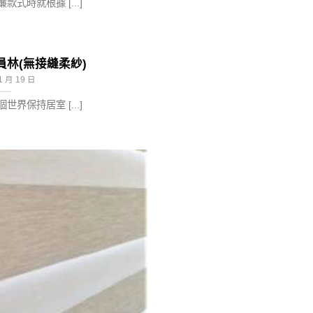
式時就根據 [...]
員林(無接縫柔紗)
1 月 19 日
界保持居室 [...]