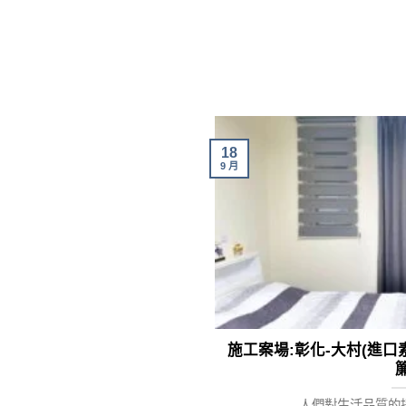
18
9 月
施工案場:彰化-大村(進
簾
人們對生活品質的提高