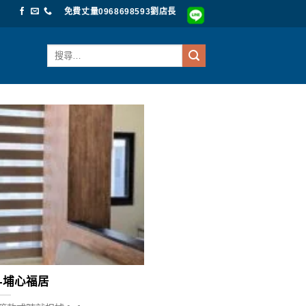
免費丈量0968698593劉店長
搜
尋
關
鍵
字:
-埔心福居