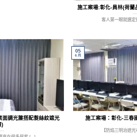
施工案場:彰化-員林(荷蘭品牌
客人第一眼就選定進口
05
6 月
口素面調光簾搭配髮絲紋遮光
施工案場：彰化-三春
)
【防焰三明治遮光布】
在很多居家 [...]