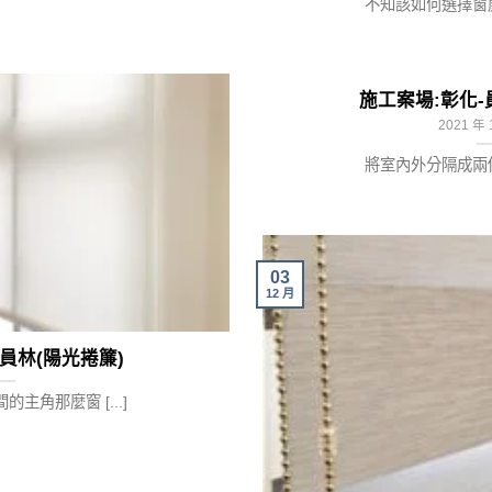
不知該如何選擇窗簾款
施工案場:彰化-
2021 年 
將室內外分隔成兩個世
03
12 月
員林(陽光捲簾)
主角那麼窗 [...]