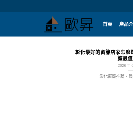
Skip
to
content
首頁
產品
彰化最好的窗簾店家怎麼選
簾最值
2026 年 
彰化窗簾推薦・員林窗