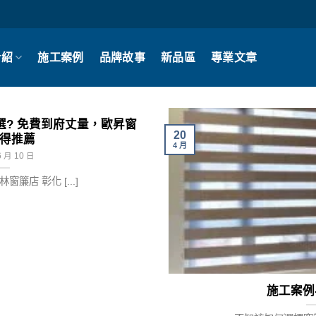
介紹
施工案例
品牌故事
新品區
專業文章
? 免費到府丈量，歐昇窗
20
得推薦
4 月
6 月 10 日
簾店 彰化 [...]
施工案例