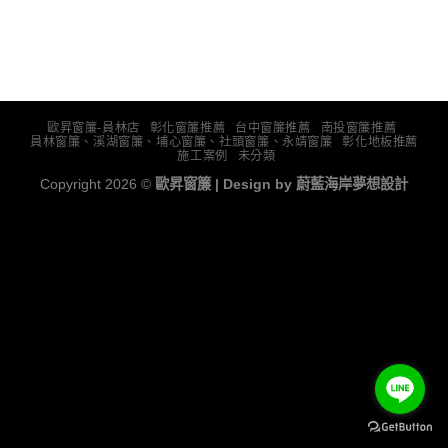
歐昇窗簾-員林店
彰化窗簾推薦
台中窗簾推薦
南投窗簾推薦
員林窗簾、溪湖窗簾、埔心窗簾、社頭窗簾、永靖窗簾
彰化地板推薦
施工案例
未分類
Copyright 2026 ©
歐昇窗簾 | Design by
蔚藍海岸夢想設計