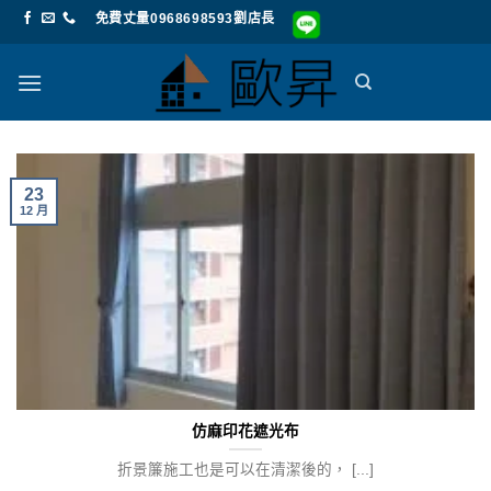
Skip
免費丈量0968698593劉店長
to
content
23
12 月
仿麻印花遮光布
折景簾施工也是可以在清潔後的， [...]