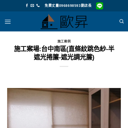
免費丈量0968698593劉店長
施工案例
施工案場:台中南區(直條紋跳色紗-半
遮光捲簾-遮光調光簾)