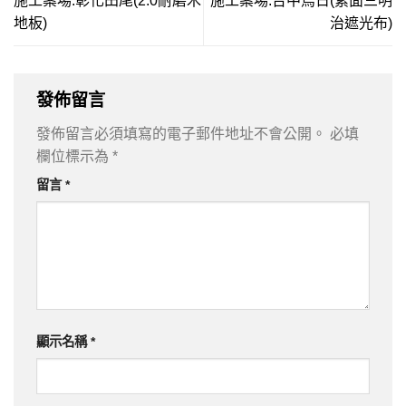
施工案場:彰化田尾(2.0耐磨木
施工案場:台中烏日(素面三明
地板)
治遮光布)
發佈留言
發佈留言必須填寫的電子郵件地址不會公開。
必填
欄位標示為
*
留言
*
顯示名稱
*