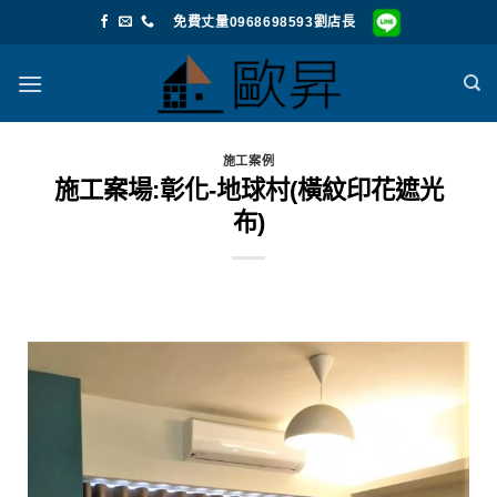
免費丈量0968698593劉店長
施工案例
施工案場:彰化-地球村(橫紋印花遮光
布)