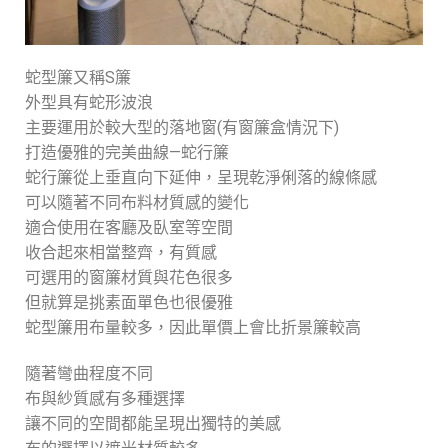
蛇型簾又稱S簾
外型具有蛇形波浪
主要運用於較大型的落地窗(有窗簾盒情況下)
打造優雅的完美曲線—蛇行簾
蛇行簾從上垂直向下延伸，呈現乾淨俐落的線條感
可以隨著不同布料材質感的變化
適合使用在客廳及臥室等空間
收合起來相當整齊，有質感
可選用的窗簾材質與花色很多
但就算是挑素面單色也很優雅
蛇型簾用布量較多，因此單價上會比折景簾較高
隨著彎曲程度不同
布與紗質感有多種選擇
讓不同的空間都能呈現出獨特的美感