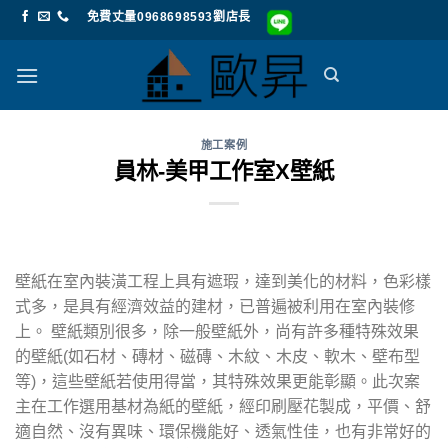
Skip
免費丈量0968698593劉店長
to
content
施工案例
員林-美甲工作室X壁紙
壁紙在室內裝潢工程上具有遮瑕，達到美化的材料，色彩樣
式多，是具有經濟效益的建材，已普遍被利用在室內裝修
上。 壁紙類別很多，除一般壁紙外，尚有許多種特殊效果
的壁紙(如石材、磚材、磁磚、木紋、木皮、軟木、壁布型
等)，這些壁紙若使用得當，其特殊效果更能彰顯。此次案
主在工作選用基材為紙的壁紙，經印刷壓花製成，平價、舒
適自然、沒有異味、環保機能好、透氣性佳，也有非常好的