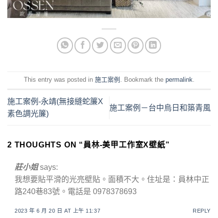
This entry was posted in
施工案例
. Bookmark the
permalink
.
施工案例-永靖(無接縫蛇簾X
施工案例－台中烏日和築青風
素色調光簾)
2 THOUGHTS ON “
員林-美甲工作室X壁紙
”
莊小姐
says:
我想要貼平滑的光亮壁貼。面積不大。住址是：員林中正
路240巷83號。電話是 0978378693
2023 年 6 月 20 日 AT 上午 11:37
REPLY