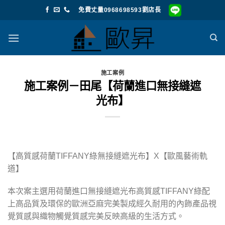
Skip
免費丈量0968698593劉店長
to
content
施工案例
施工案例－田尾【荷蘭進口無接縫遮
光布】
【高質感荷蘭TIFFANY綠無接縫遮光布】X【歐風藝術軌
道】
本次案主選用荷蘭進口無接縫遮光布高質感TIFFANY綠配
上高品質及環保的歐洲亞麻完美製成經久耐用的內飾產品視
覺質感與織物觸覺質感完美反映高級的生活方式。