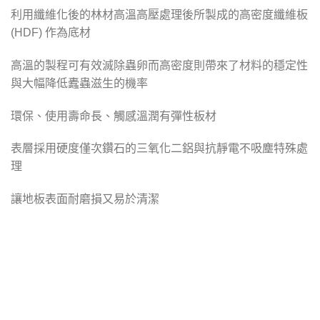
利用纖維化後的林材高溫高壓處理後所製成的高密度纖維板
(HDF) 作為底材
高溫的製程可有效滅除蟲卵而高密度則帶來了材料的穩定性
與大幅降低蠹蟲滋生的機率
環保、使用壽命長、觸感溫潤有彈性板材
表層採用硬度僅次鑽石的三氧化二鋁與抗靜電不吸塵特殊處
理
讓地板表面耐磨損又易於清潔