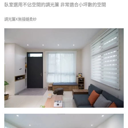
臥室選用不佔空間的調光簾 非常適合小坪數的空間
調光簾X無接縫柔紗