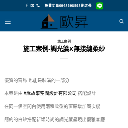
Skip
免費丈量0968698593劉店長
to
content
施工案例
施工案例-調光簾X無接縫柔紗
優質的窗飾 也能是裝潢的一部分
本案是由
#說故事空間設計有限公司
搭配設計
在同一個空間內使用兩種款型的窗簾增加層次感
簡約的白紗搭配新穎時尚的調光簾呈現出優雅客廳