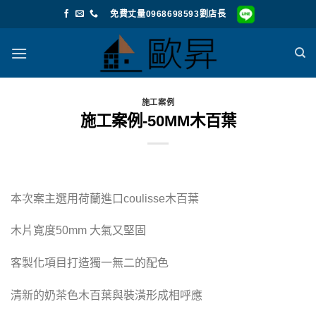
Skip
免費丈量0968698593劉店長
to
content
施工案例
施工案例-50MM木百葉
本次案主選用荷蘭進口coulisse木百葉
木片寬度50mm 大氣又堅固
客製化項目打造獨一無二的配色
清新的奶茶色木百葉與裝潢形成相呼應