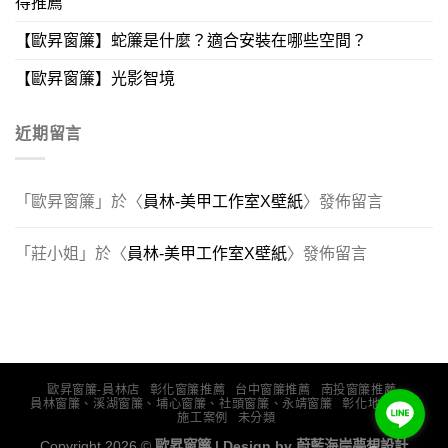
得推薦
【歐昇窗簾】蛇簾是什麼？適合安裝在哪些空間？
【歐昇窗簾】光影智境
近期留言
「
歐昇窗簾
」於〈
員林-美甲工作室X壁紙
〉發佈留言
「
莊小姐
」於〈
員林-美甲工作室X壁紙
〉發佈留言
歐昇窗簾-員林店
彰化窗簾推薦
台中窗簾推薦
南投窗簾推薦
員林窗簾、溪湖窗簾、埔心窗簾、社頭窗簾、永靖窗簾
彰化地板推薦
施工案例
未分類
Copyright 2026 ©
歐昇窗簾 | Design by
蔚藍海岸夢想設計