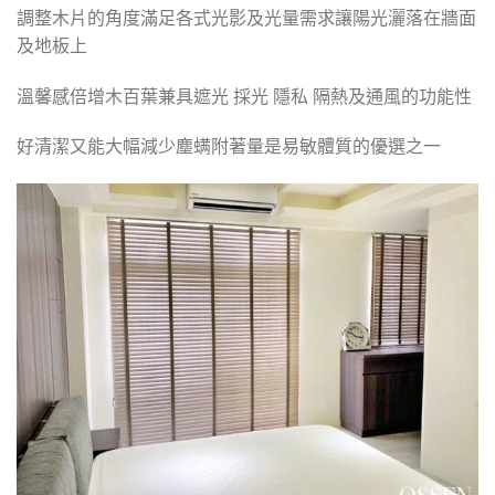
調整木片的角度滿足各式光影及光量需求讓陽光灑落在牆面
及地板上
溫馨感倍增木百葉兼具遮光 採光 隱私 隔熱及通風的功能性
好清潔又能大幅減少塵螨附著量是易敏體質的優選之一