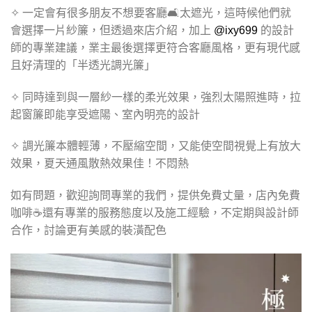
✧ 一定會有很多朋友不想要客廳🛋️太遮光，這時候他們就
會選擇一片紗簾，但透過來店介紹，加上
@ixy699
的設計
師的專業建議，業主最後選擇更符合客廳風格，更有現代感
且好清理的「半透光調光簾」
✧ 同時達到與一層紗一樣的柔光效果，強烈太陽照進時，拉
起窗簾即能享受遮陽、室內明亮的設計
✧ 調光簾本體輕薄，不壓縮空間，又能使空間視覺上有放大
效果，夏天通風散熱效果佳！不悶熱
如有問題，歡迎詢問專業的我們，提供免費丈量，店內免費
咖啡☕️還有專業的服務態度以及施工經驗，不定期與設計師
合作，討論更有美感的裝潢配色