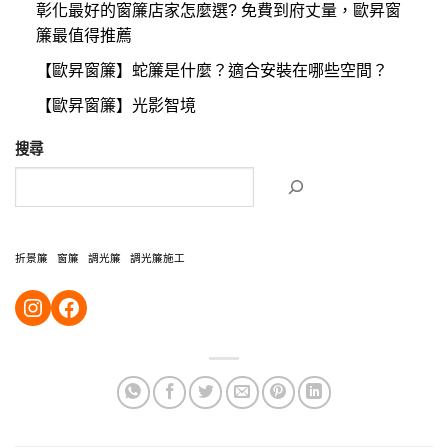
彰化最好的窗簾店家怎麼選? 免費到府丈量，歐昇窗
簾最值得推薦
【歐昇窗簾】蛇簾是什麼？適合安裝在哪些空間？
【歐昇窗簾】光影智境
搜尋
折景簾
窗簾
調光簾
調光簾施工
https://instagram.com/ossen2015?igshid=YmMyMTA2M2Y=
https://www.facebook.com/OssenCur