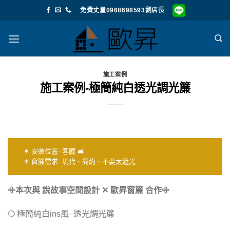
Skip
免費丈量0968698593劉店長
to
content
施工案例
施工案例-極簡純白透光調光簾
✶ 安裝位置· 客廳 🛋️
✶ 窗簾需求· 現代、簡約、不要太遮光
𖧷本次與 說故事空間設計 ✕ 歐昇窗簾 合作𖧷
❍ 極簡純白ins風· 透光調光簾