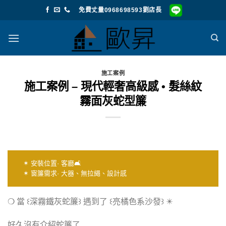
Skip
免費丈量0968698593劉店長
to
content
施工案例
施工案例 – 現代輕奢高級感 • 髮絲紋
霧面灰蛇型簾
✶ 安裝位置· 客廳🛋️
✶ 窗簾需求· 大器、無拉繩、設計感
❍ 當 ꒰深霧鐵灰蛇簾꒱ 遇到了 ꒰亮橘色系沙發꒱ ✴️
好久沒有介紹蛇簾了