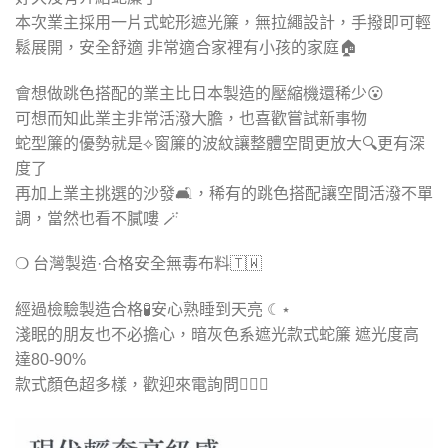
本次業主採用一片式蛇形遮光簾，無拉繩設計，手撥即可輕
鬆展開，安全舒適 非常適合家裡有小孩的家庭🏠
會想做跳色搭配的業主比日本製造的壓縮機還稀少😮
可想而知此業主非常活潑大膽，也喜歡嘗試新事物
蛇型簾的優勢就是⟡窗簾的波紋讓整體空間更放大🔍更有深
度了
再加上業主挑選的沙發🛋️，稀有的跳色搭配讓空間活潑不單
調，當然也看不膩嘍 🪄
❍ 台灣製造·合格安全無毒布料🇹🇼
經過檢驗製造合格🧪安心熟睡到天亮 ☾⋆
淺眠的朋友也不必擔心，暗灰色系遮光款式蛇簾 遮光度高
達80-90%
款式顏色超多樣，歡迎來電詢問🙋🏻‍♀️