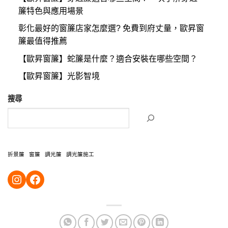
簾特色與應用場景
彰化最好的窗簾店家怎麼選? 免費到府丈量，歐昇窗
簾最值得推薦
【歐昇窗簾】蛇簾是什麼？適合安裝在哪些空間？
【歐昇窗簾】光影智境
搜尋
折景簾
窗簾
調光簾
調光簾施工
https://instagram.com/ossen2015?igshid=YmMyMTA2M2Y=
https://www.facebook.com/OssenCur