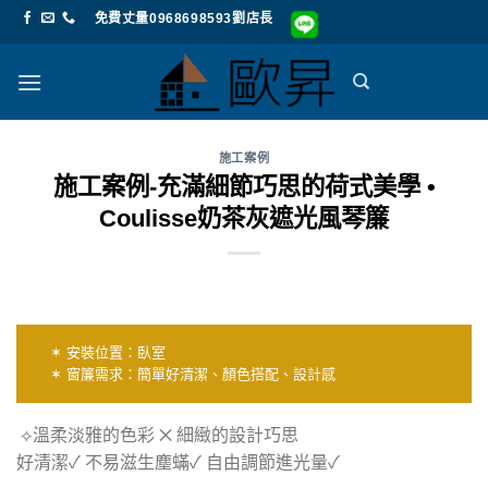
Skip
免費丈量0968698593劉店長
to
content
施工案例
施工案例-充滿細節巧思的荷式美學 •
Coulisse奶茶灰遮光風琴簾
✶ 安裝位置：臥室
✶ 窗簾需求：簡單好清潔、顏色搭配、設計感
⟡溫柔淡雅的色彩 ✕ 細緻的設計巧思
好清潔✓ 不易滋生塵蟎✓ 自由調節進光量✓