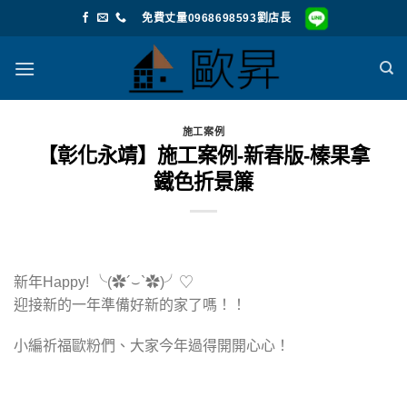
Skip
免費丈量0968698593劉店長
to
content
施工案例
【彰化永靖】施工案例-新春版-榛果拿
鐵色折景簾
新年Happy! ╰(✿´⌣`✿)╯♡
迎接新的一年準備好新的家了嗎！！
小編祈福歐粉們、大家今年過得開開心心！