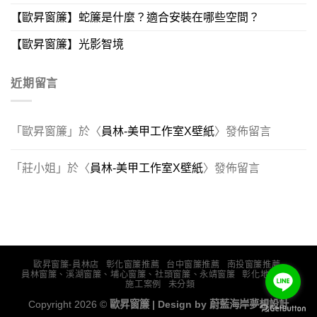
【歐昇窗簾】蛇簾是什麼？適合安裝在哪些空間？
【歐昇窗簾】光影智境
近期留言
「
歐昇窗簾
」於〈
員林-美甲工作室X壁紙
〉發佈留言
「
莊小姐
」於〈
員林-美甲工作室X壁紙
〉發佈留言
歐昇窗簾-員林店
彰化窗簾推薦
台中窗簾推薦
南投窗簾推薦
員林窗簾、溪湖窗簾、埔心窗簾、社頭窗簾、永靖窗簾
彰化地板推薦
施工案例
未分類
Copyright 2026 ©
歐昇窗簾 | Design by
蔚藍海岸夢想設計