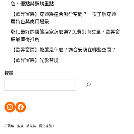
色、優點與選購重點
【歐昇窗簾】穿透簾適合哪些空間？一次了解穿透
簾特色與應用場景
彰化最好的窗簾店家怎麼選? 免費到府丈量，歐昇窗
簾最值得推薦
【歐昇窗簾】蛇簾是什麼？適合安裝在哪些空間？
【歐昇窗簾】光影智境
搜尋
https://instagram.com/ossen2015?igshid=YmMyMTA2M2Y=
https://www.facebook.com/OssenCur
折景簾
窗簾
調光簾
調光簾施工