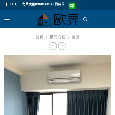
Skip
免費丈量0968698593劉店長
to
content
首頁
/
產品介紹
/
窗簾