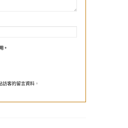
用。
理網站訪客的留言資料
。