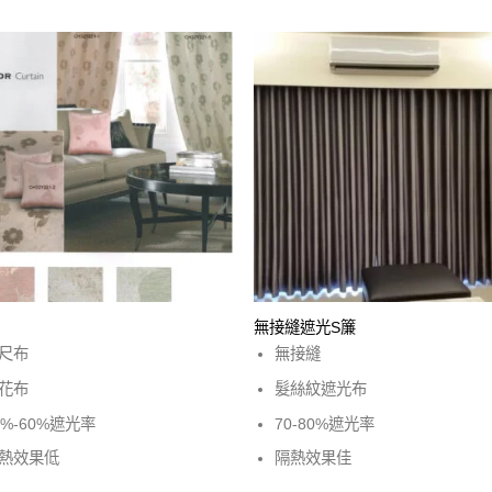
無接縫遮光S簾
尺布
無接縫
花布
髮絲紋遮光布
0%-60%遮光率
70-80%遮光率
熱效果低
隔熱效果佳