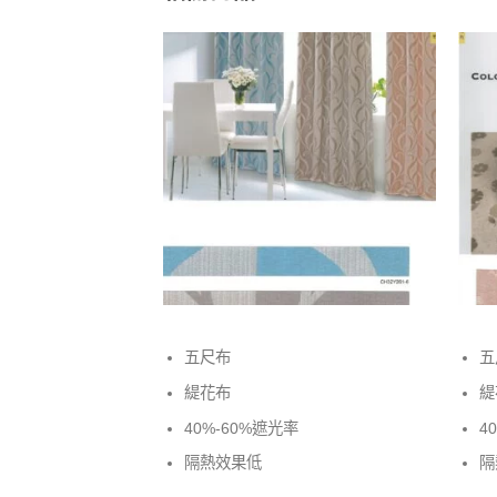
五尺布
五
緹花布
緹
40%-60%遮光率
4
隔熱效果低
隔