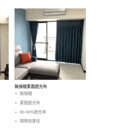
無接縫素面遮光布
無接縫
素面遮光布
80-90%遮光率
隔熱效果佳