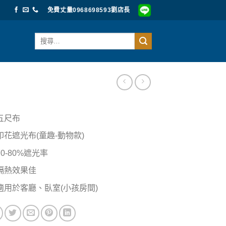
免費丈量0968698593劉店長
搜
尋
關
鍵
字:
五尺布
印花遮光布(童趣-動物款)
70-80%遮光率
隔熱效果佳
適用於客廳、臥室(小孩房間)