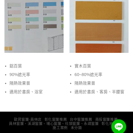
鋁百葉
實木百葉
90%遮光率
60~80%遮光率
隔熱效果普
隔熱效果普
適用於書房、浴室
適用於書房、客房、半腰窗
歐昇窗簾-員林店
彰化窗簾推薦
台中窗簾推薦
南投窗簾推薦
員林窗簾、溪湖窗簾、埔心窗簾、社頭窗簾、永靖窗簾
彰化地板推薦
施工案例
未分類