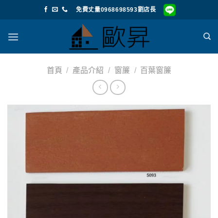
Skip
免費丈量0968698593劉店長
to
content
首頁
/
產品介紹
/
窗簾
/
百葉窗簾