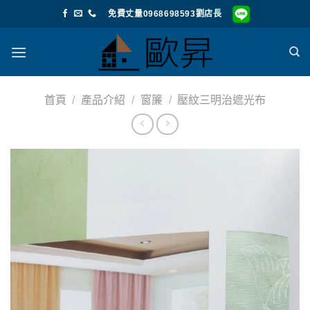
Skip
免費丈量0968698593劉店長
to
content
首頁
/
產品介紹
/
窗簾
/
壓紋三明治遮光布