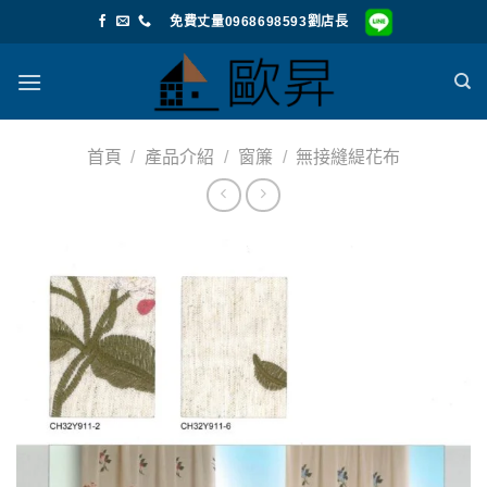
Skip
免費丈量0968698593劉店長
to
content
首頁
/
產品介紹
/
窗簾
/
無接縫緹花布