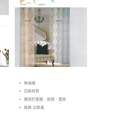
無接縫
亞麻材質
適用於客廳、房間、書房
風格:北歐風