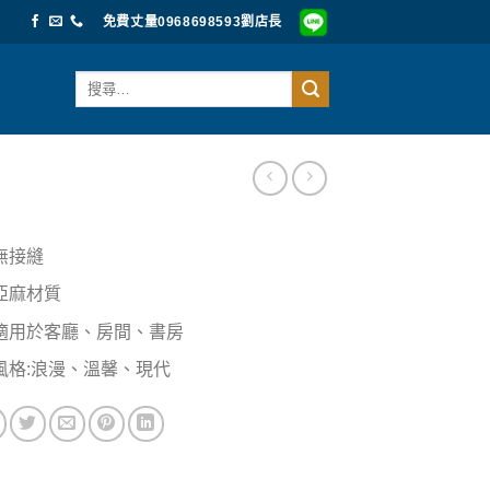
免費丈量0968698593劉店長
搜
尋
關
鍵
字:
無接縫
亞麻材質
適用於客廳、房間、書房
風格:浪漫、溫馨、現代