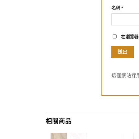
名稱
*
在
瀏覽器
這個網站採用 
相關商品