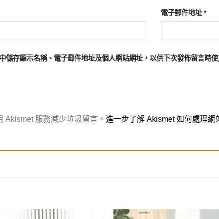
電子郵件地址
*
中儲存顯示名稱、電子郵件地址及個人網站網址，以供下次發佈留言時使
Akismet 服務減少垃圾留言。
進一步了解 Akismet 如何處