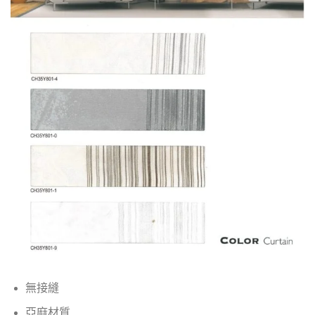
無接縫
亞麻材質