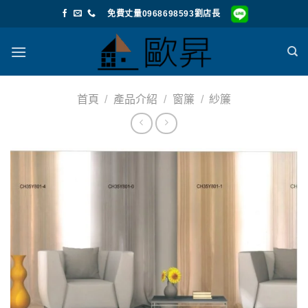
Skip
免費丈量0968698593劉店長
to
content
首頁
/
產品介紹
/
窗簾
/
紗簾