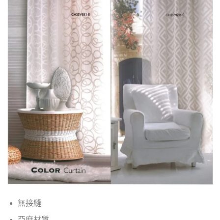
無接縫
亞麻材質