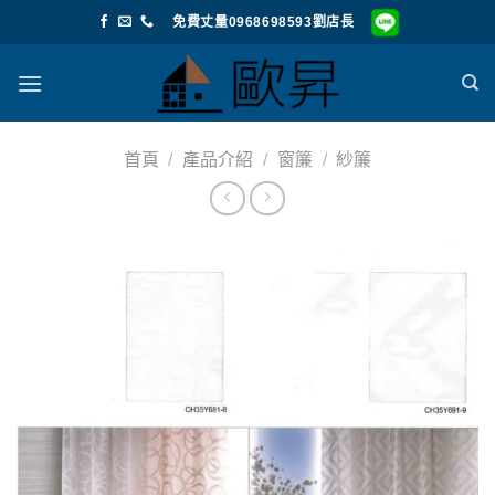
Skip
免費丈量0968698593劉店長
to
content
首頁
/
產品介紹
/
窗簾
/
紗簾