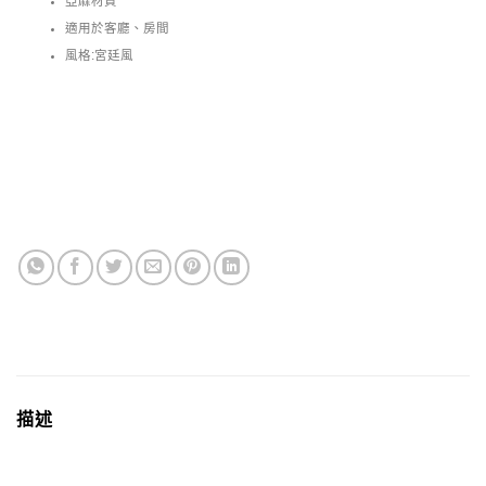
亞麻材質
適用於客廳、房間
風格:宮廷風
描述