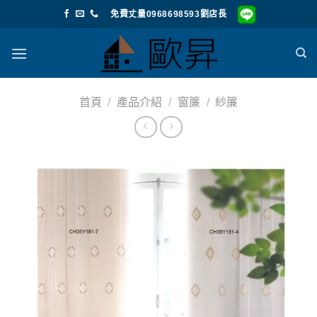
Skip
免費丈量0968698593劉店長
to
content
首頁
/
產品介紹
/
窗簾
/
紗簾