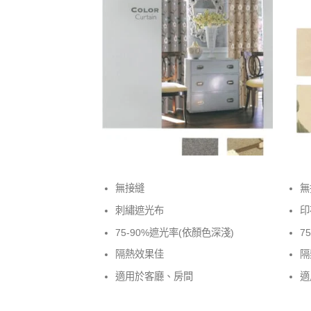
無接縫
無
刺繡遮光布
印
75-90%遮光率(依顏色深淺)
7
隔熱效果佳
隔
適用於客廳、房間
適