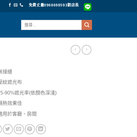
免費丈量0968698593劉店長
搜
尋
關
鍵
字:
無接縫
壓紋遮光布
75-90%遮光率(依顏色深淺)
隔熱效果佳
適用於客廳、房間