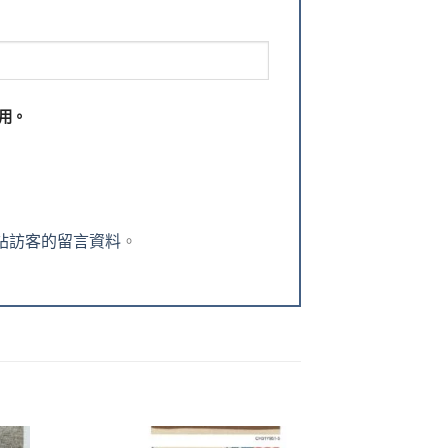
用。
理網站訪客的留言資料
。