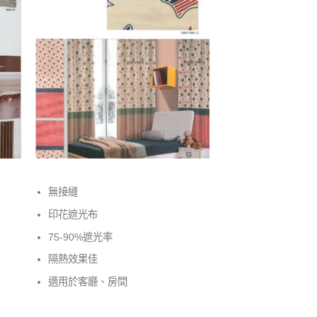
無接縫
印花遮光布
75-90%遮光率
隔熱效果佳
適用於客廳、房間