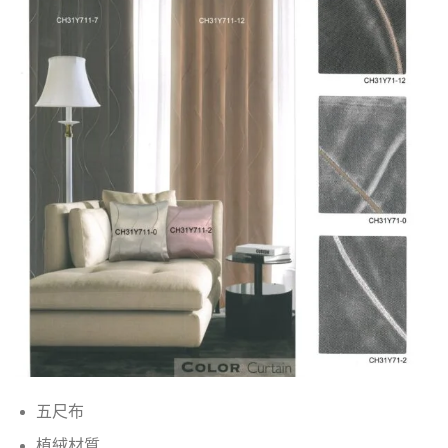
五尺布
植絨材質