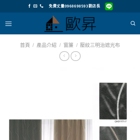
Skip
免費丈量0968698593劉店長
to
content
首頁
/
產品介紹
/
窗簾
/
壓紋三明治遮光布