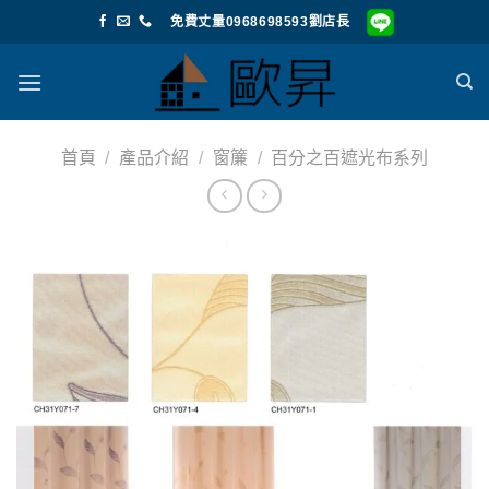
Skip
免費丈量0968698593劉店長
to
content
首頁
/
產品介紹
/
窗簾
/
百分之百遮光布系列