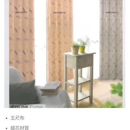
五尺布
緹花材質