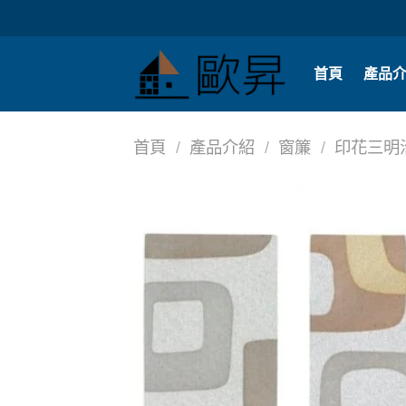
Skip
to
content
首頁
產品
首頁
/
產品介紹
/
窗簾
/
印花三明