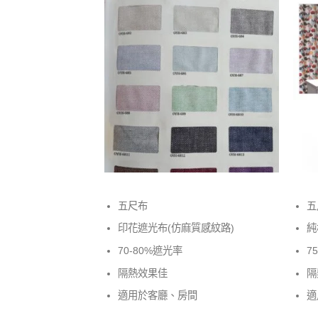
五尺布
五
印花遮光布(仿麻質感紋路)
純
70-80%遮光率
7
隔熱效果佳
隔
適用於客廳、房間
適