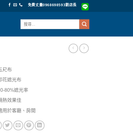
免費丈量0968698593劉店長
搜
尋
關
鍵
字:
五尺布
印花遮光布
70-80%遮光率
隔熱效果佳
適用於客廳、房間