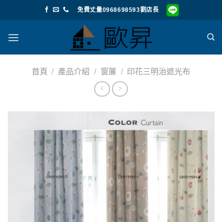
Skip
免費丈量0968698593劉店長
to
content
首頁
/
產品介紹
/
窗簾
/
印花三明治遮光布