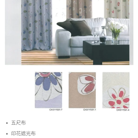
五尺布
印花遮光布