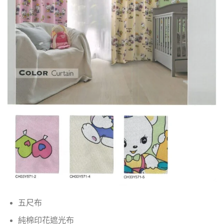
五尺布
純棉印花遮光布