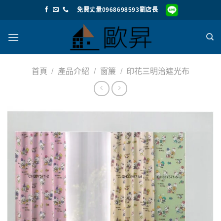
Skip
免費丈量0968698593劉店長
to
content
首頁
/
產品介紹
/
窗簾
/
印花三明治遮光布