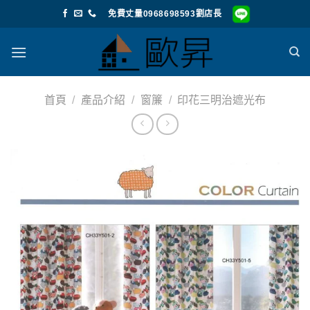
Skip
免費丈量0968698593劉店長
to
content
首頁
/
產品介紹
/
窗簾
/
印花三明治遮光布