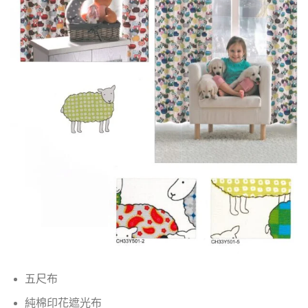
五尺布
純棉印花遮光布