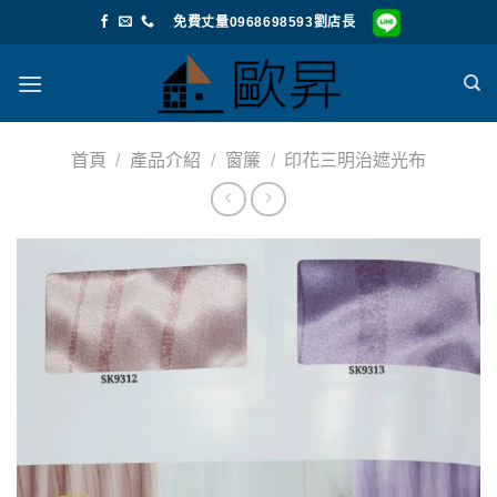
Skip
免費丈量0968698593劉店長
to
content
首頁
/
產品介紹
/
窗簾
/
印花三明治遮光布